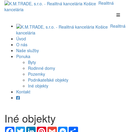
Realitná
kancelária
Realitná
kancelária
Úvod
O nás
Naše služby
Ponuka
Byty
Rodinné domy
Pozemky
Podnikateľské objekty
Iné objekty
Kontakt
Iné objekty
Facebook
Twitter
LinkedIn
Pinterest
Gmail
Messenger
Share